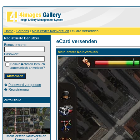
Home
/
Screens
/
Mein erster Kölnversuch
/ eCard versenden
Registrierte Benutzer
eCard versenden
Benutzername:
Mein erster Kölnversuch
Passwort:
Beim n�chsten Besuch
automatisch anmelden?
�
Password vergessen
�
Registrierung
Zufallsbild
Mein erster Kölnversuch
Kommentare: 0