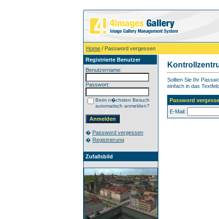
Home
/ Password vergessen
Registrierte Benutzer
Kontrollzent
Benutzername:
Sollten Sie Ihr Pass
Passwort:
einfach in das Textfel
Beim n�chsten Besuch
Password vergess
automatisch anmelden?
E-Mail:
�
Password vergessen
�
Registrierung
Zufallsbild