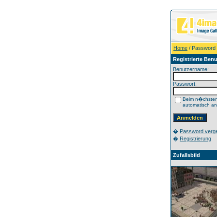
Home
/ Password
Registrierte Benu
Benutzername:
Passwort:
Beim n�chste
automatisch a
�
Password verg
�
Registrierung
Zufallsbild