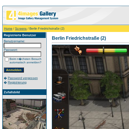
Home
/
Screens
/ Berlin Friedrichstraße (2)
Registrierte Benutzer
Berlin Friedrichstraße (2)
Benutzername:
Passwort:
Beim n�chsten Besuch
automatisch anmelden?
�
Password vergessen
�
Registrierung
Zufallsbild