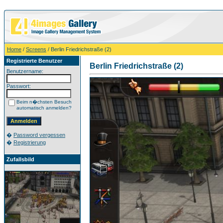
Home
/
Screens
/ Berlin Friedrichstraße (2)
Registrierte Benutzer
Berlin Friedrichstraße (2)
Benutzername:
Passwort:
Beim n�chsten Besuch
automatisch anmelden?
�
Password vergessen
�
Registrierung
Zufallsbild